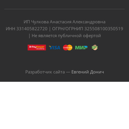
ИП Чулкова Анастасия Александровна
ИНН 331405822720 | ОГРН/ОГРНИП 325508100350519
| Не является публичной офертой
Разработчик сайта —
Евгений Донич