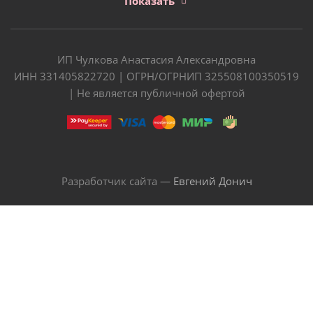
Показать
ИП Чулкова Анастасия Александровна
ИНН 331405822720 | ОГРН/ОГРНИП 325508100350519
| Не является публичной офертой
Разработчик сайта —
Евгений Донич