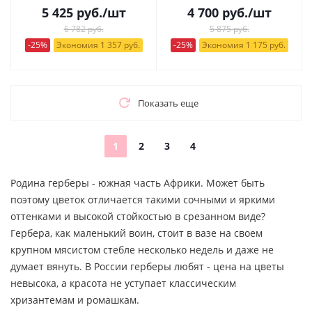
5 425
руб.
/шт
4 700
руб.
/шт
6 782 руб.
5 875 руб.
-25%
Экономия 1 357 руб.
-25%
Экономия 1 175 руб.
Показать еще
1
2
3
4
Родина герберы - южная часть Африки. Может быть
поэтому цветок отличается такими сочными и яркими
оттенками и высокой стойкостью в срезанном виде?
Гербера, как маленький воин, стоит в вазе на своем
крупном мясистом стебле несколько недель и даже не
думает вянуть. В России герберы любят - цена на цветы
невысока, а красота не уступает классическим
хризантемам и ромашкам.