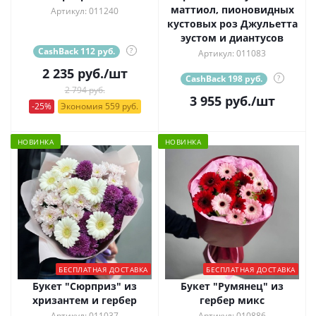
маттиол, пионовидных
Артикул: 011240
кустовых роз Джульетта
эустом и диантусов
CashBack 112 руб.
?
Артикул: 011083
2 235
руб.
/шт
CashBack 198 руб.
?
2 794 руб.
3 955
руб.
/шт
-25%
Экономия 559 руб.
НОВИНКА
НОВИНКА
БЕСПЛАТНАЯ ДОСТАВКА
БЕСПЛАТНАЯ ДОСТАВКА
Букет "Сюрприз" из
Букет "Румянец" из
хризантем и гербер
гербер микс
Артикул: 011037
Артикул: 010886