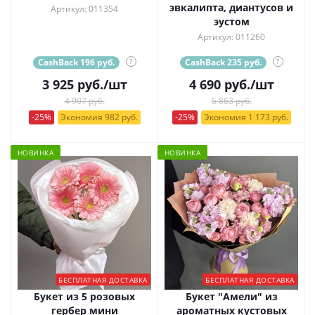
эвкалипта, диантусов и
Артикул: 011354
эустом
Артикул: 011260
CashBack 196 руб.
?
CashBack 235 руб.
?
3 925
руб.
/шт
4 690
руб.
/шт
4 907 руб.
5 863 руб.
-25%
Экономия 982 руб.
-25%
Экономия 1 173 руб.
НОВИНКА
НОВИНКА
БЕСПЛАТНАЯ ДОСТАВКА
БЕСПЛАТНАЯ ДОСТАВКА
Букет из 5 розовых
Букет "Амели" из
гербер мини
ароматных кустовых