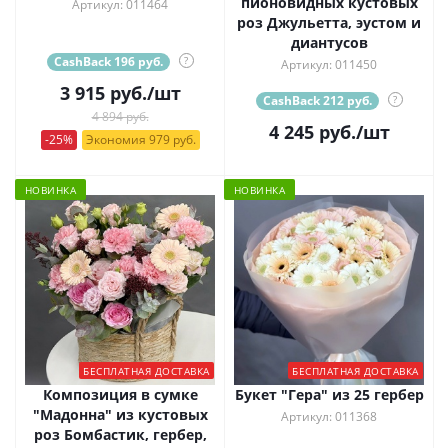
пионовидных кустовых
Артикул: 011464
роз Джульетта, эустом и
диантусов
CashBack 196 руб.
?
Артикул: 011450
3 915
руб.
/шт
CashBack 212 руб.
?
4 894 руб.
4 245
руб.
/шт
-25%
Экономия 979 руб.
НОВИНКА
НОВИНКА
БЕСПЛАТНАЯ ДОСТАВКА
БЕСПЛАТНАЯ ДОСТАВКА
Композиция в сумке
Букет "Гера" из 25 гербер
"Мадонна" из кустовых
Артикул: 011368
роз Бомбастик, гербер,