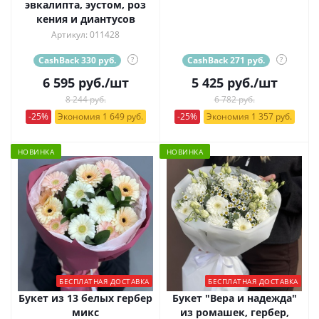
эвкалипта, эустом, роз
кения и диантусов
Артикул: 011428
CashBack 330 руб.
?
CashBack 271 руб.
?
6 595
руб.
/шт
5 425
руб.
/шт
8 244 руб.
6 782 руб.
-25%
Экономия 1 649 руб.
-25%
Экономия 1 357 руб.
НОВИНКА
НОВИНКА
БЕСПЛАТНАЯ ДОСТАВКА
БЕСПЛАТНАЯ ДОСТАВКА
Букет из 13 белых гербер
Букет "Вера и надежда"
микс
из ромашек, гербер,