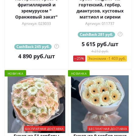
фритиллярией и
гортензий, гербер,
эремурусом "
диантусов, кустовых
Оранжевый закат"
маттиол и сирени
Артикул: 023033
Артикул: 011737
CashBack 281 руб.
?
5 615
руб.
/шт
CashBack 245 руб.
?
4 212 руб.
4 890
руб.
/шт
--25%
Экономия -1 403 руб.
НОВИНКА
НОВИНКА
БЕСПЛАТНАЯ ДОСТАВКА
БЕСПЛАТНАЯ ДОСТАВКА
Букет из 51 герберы
Букет из 9 гербер мини