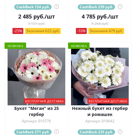
CashBack 124 руб.
?
CashBack 239 руб.
?
2 485
руб.
/шт
4 785
руб.
/шт
3 107 руб.
5 264 руб.
-25%
Экономия 622 руб.
-10%
Экономия 479 руб.
НОВИНКА
НОВИНКА
БЕСПЛАТНАЯ ДОСТАВКА
БЕСПЛАТНАЯ ДОСТАВКА
Букет "Меган" из 25
Нежный букет из гербер
гербер
и ромашек
Артикул: 010776
Артикул: 010642
CashBack 271 руб.
?
CashBack 235 руб.
?