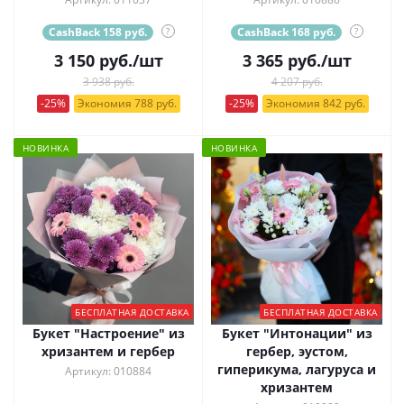
CashBack 158 руб.
?
CashBack 168 руб.
?
3 150
руб.
/шт
3 365
руб.
/шт
3 938 руб.
4 207 руб.
-25%
Экономия 788 руб.
-25%
Экономия 842 руб.
НОВИНКА
НОВИНКА
БЕСПЛАТНАЯ ДОСТАВКА
БЕСПЛАТНАЯ ДОСТАВКА
Букет "Настроение" из
Букет "Интонации" из
хризантем и гербер
гербер, эустом,
гиперикума, лагуруса и
Артикул: 010884
хризантем