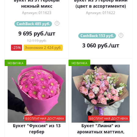
нежный микс
(цвет в ассортименте)
Артикул: 011623
Артикул: 011622
CashBack 485 руб.
?
9 695
руб.
/шт
CashBack 153 руб.
?
12 119 руб.
3 060
руб.
/шт
-25%
Экономия 2 424 руб.
НОВИНКА
НОВИНКА
БЕСПЛАТНАЯ ДОСТАВКА
БЕСПЛАТНАЯ ДОСТАВКА
Букет "Фуксия" из 13
Букет "Лиана" из
гербер
ароматных маттиол,