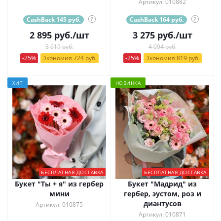
Артикул: 010882
CashBack 145 руб.
?
CashBack 164 руб.
?
2 895
руб.
/шт
3 275
руб.
/шт
3 619 руб.
4 094 руб.
-25%
Экономия 724 руб.
-25%
Экономия 819 руб.
ХИТ
НОВИНКА
БЕСПЛАТНАЯ ДОСТАВКА
БЕСПЛАТНАЯ ДОСТАВКА
Букет "Ты + я" из гербер
Букет "Мадрид" из
мини
гербер, эустом, роз и
диантусов
Артикул: 010875
Артикул: 010871