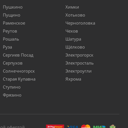
Пушкино
Химки
Пущино
Хотьково
Раменское
Черноголовка
Реутов
Чехов
Рошаль
Шатура
Руза
Щёлково
Сергиев Посад
Электрогорск
Серпухов
Электросталь
Солнечногорск
Электроугли
Старая Купавна
Яхрома
Ступино
Фрязино
ной офертой