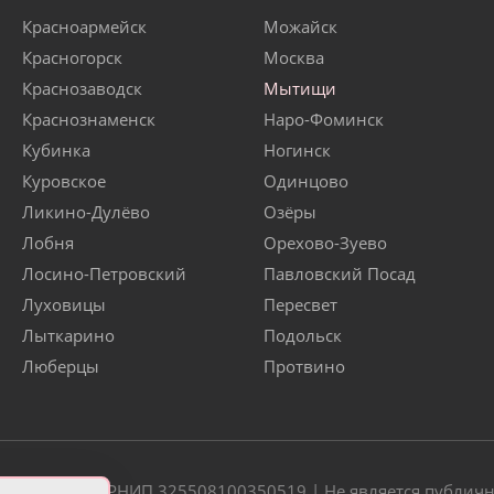
Красноармейск
Можайск
Красногорск
Москва
Краснозаводск
Мытищи
Краснознаменск
Наро-Фоминск
Кубинка
Ногинск
Куровское
Одинцово
Ликино-Дулёво
Озёры
Лобня
Орехово-Зуево
Лосино-Петровский
Павловский Посад
Луховицы
Пересвет
Лыткарино
Подольск
Люберцы
Протвино
20 | ОГРН/ОГРНИП 325508100350519 | Не является публич