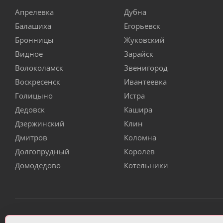
Апрелевка
Дубна
Балашиха
Егорьевск
Бронницы
Жуковский
Видное
Зарайск
Волоколамск
Звенигород
Воскресенск
Ивантеевка
Голицыно
Истра
Дедовск
Кашира
Дзержинский
Клин
Дмитров
Коломна
Долгопрудный
Королев
Домодедово
Котельники
ИП Чулкова Анастасия Александровна ИНН 3314058227