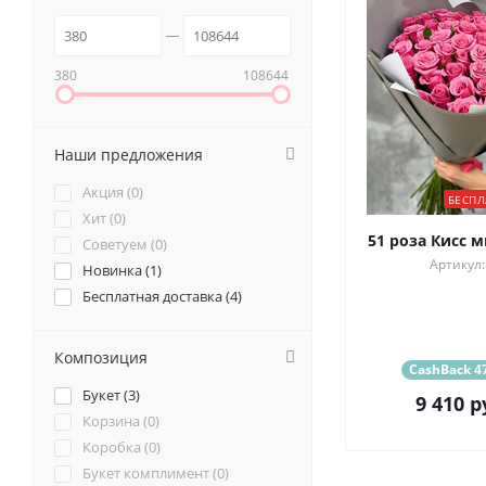
380
108644
Наши предложения
Акция (
0
)
БЕСПЛ
Хит (
0
)
51 роза Кисс м
Советуем (
0
)
Артикул:
Новинка (
1
)
Бесплатная доставка (
4
)
Композиция
CashBack 47
Букет (
3
)
9 410
р
Корзина (
0
)
Коробка (
0
)
Букет комплимент (
0
)