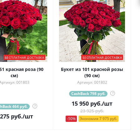
БЕСПЛАТНАЯ ДОСТАВКА
БЕСПЛАТНАЯ ДОСТАВКА
51 красная роза (90
Букет из 101 красной розы
см)
(90 см)
Артикул: 001803
Артикул: 001802
CashBack 798 руб.
?
15 950
руб.
/шт
hBack 464 руб.
?
23 925 руб.
 275
руб.
/шт
-50%
Экономия 7 975 руб.