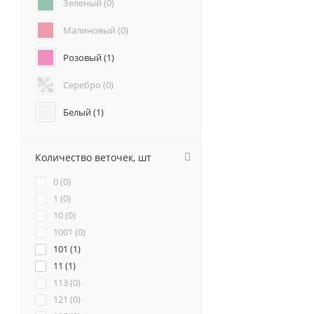
Зеленый (
0
)
Подсолнухи (
0
)
Анемоны (
0
)
Малиновый (
0
)
Гвоздики (
0
)
Розовый (
1
)
Геогрины (
0
)
Гипсофилы (
0
)
Серебро (
0
)
Гладиолус (
0
)
Каллы (
0
)
Белый (
1
)
Маттиола (
0
)
Красный (
2
)
Нарциссы (
0
)
Количество веточек, шт
Фрезия (
0
)
Бордовый (
0
)
0 (
0
)
Желтый (
0
)
1 (
0
)
10 (
0
)
Коралловый (
0
)
1001 (
0
)
101 (
Кремовый (
1
)
0
)
11 (
1
)
Оранжевый (
0
)
113 (
0
)
121 (
0
)
Персиковый (
0
)