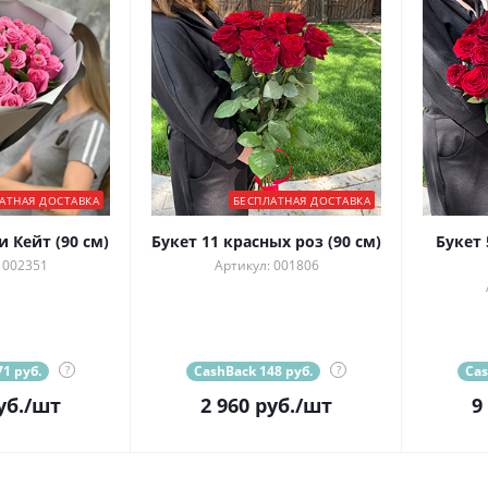
АТНАЯ ДОСТАВКА
БЕСПЛАТНАЯ ДОСТАВКА
и Кейт (90 см)
Букет 11 красных роз (90 см)
Букет 
 002351
Артикул: 001806
1 руб.
?
CashBack 148 руб.
?
Cas
уб.
/шт
2 960
руб.
/шт
9