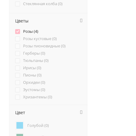
Стеклянная колба (
0
)
Цветы
Розы (
4
)
Розы кустовые (
0
)
Розы пионовидные (
0
)
Герберы (
0
)
Тюльпаны (
0
)
Ирисы (
0
)
Пионы (
0
)
Орхидеи (
0
)
Эустомы (
0
)
Хризантемы (
0
)
Ромашки (
0
)
Ранункулюсы (
0
)
Цвет
Альстромерии (
0
)
Голубой (
0
)
Гортензии (
0
)
Лилии (
0
)