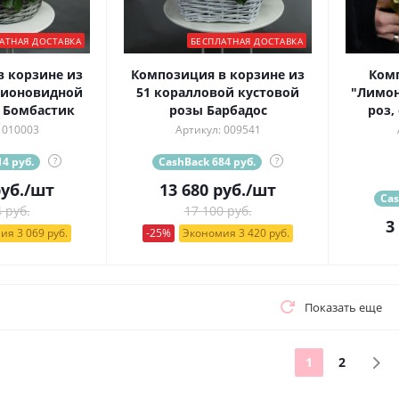
АТНАЯ ДОСТАВКА
БЕСПЛАТНАЯ ДОСТАВКА
 корзине из
Композиция в корзине из
Ком
пионовидной
51 коралловой кустовой
"Лимон
 Бомбастик
розы Барбадос
роз,
 010003
Артикул: 009541
4 руб.
?
CashBack 684 руб.
?
уб.
/шт
13 680
руб.
/шт
Cas
 руб.
17 100 руб.
3
ия 3 069 руб.
-25%
Экономия 3 420 руб.
Показать еще
1
2