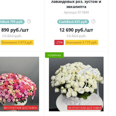
лавандовых роз, эустом и
эвкалипта
Артикул: 011844
hBack 795 руб.
?
CashBack 635 руб.
?
 890
руб.
/шт
12 690
руб.
/шт
19 863 руб.
15 863 руб.
Экономия 3 973 руб.
-25%
Экономия 3 173 руб.
НОВИНКА
БЕСПЛАТНАЯ ДОСТАВКА
БЕСПЛАТНАЯ ДОСТАВКА