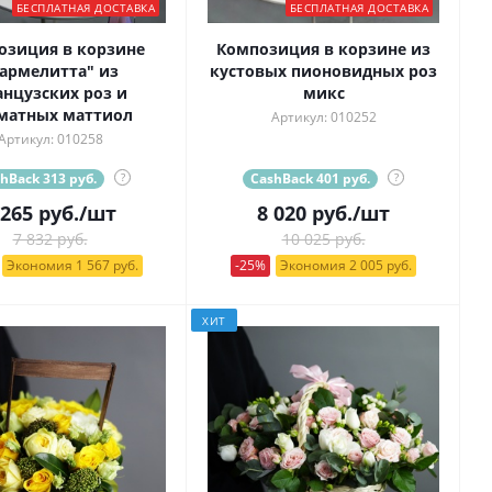
БЕСПЛАТНАЯ ДОСТАВКА
БЕСПЛАТНАЯ ДОСТАВКА
озиция в корзине
Композиция в корзине из
армелитта" из
кустовых пионовидных роз
нцузских роз и
микс
матных маттиол
Артикул: 010252
Артикул: 010258
hBack 313 руб.
?
CashBack 401 руб.
?
 265
руб.
/шт
8 020
руб.
/шт
7 832 руб.
10 025 руб.
Экономия 1 567 руб.
-25%
Экономия 2 005 руб.
ХИТ