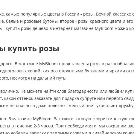
ке, самые популярные цветы в России - розы. Вечной классике
, белые и розовые бутоны, второе - розы красного цвета и ег
ь - купить розы дешево в интернет-магазине MyBloom можно кр
ы купить розы
дорого. В магазине MyBloom представлены розы в разнообразии
 одноголовых кенийских роз с крупными бутонами и яркими от
рого, несмотря на дальний путь.
мволично. Не можете найти слов благодарности или любви? Ку
, какой оттенок заказать для подарка супруге или первого свид
сем не опасно, а даже полезно - желтый цвет укрепляет дружбу
обно. В магазине MyBloom. Закажите готовую флористическую ко
веты в течение 2-3 часов. При необходимости, мы сохраним в
атно добавим записку с теплыми словами в дизайнерском конв