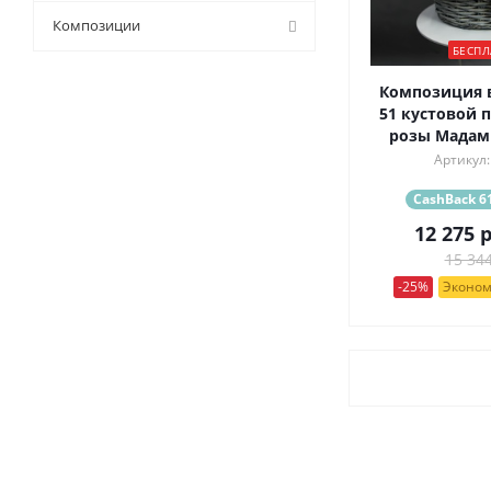
9 (
0
)
Композиции
БЕСПЛ
Композиция в
51 кустовой 
розы Мадам
Артикул:
CashBack 61
12 275
р
15 344
-25%
Эконом