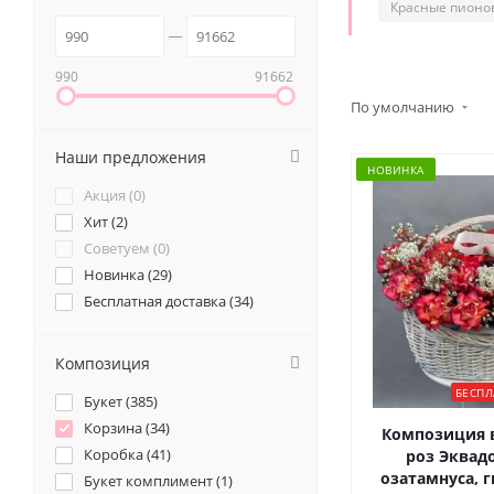
Красные пионо
990
91662
По умолчанию
Наши предложения
НОВИНКА
Акция (
0
)
Хит (
2
)
Советуем (
0
)
Новинка (
29
)
Бесплатная доставка (
34
)
Композиция
БЕСПЛ
Букет (
385
)
Корзина (
34
)
Композиция в
Коробка (
41
)
роз Эквадо
озатамнуса, 
Букет комплимент (
1
)