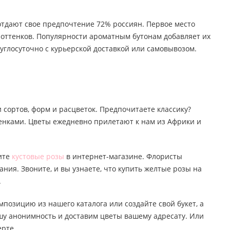
 отдают свое предпочтение 72% россиян. Первое место
о оттенков. Популярности ароматным бутонам добавляет их
углосуточно с курьерской доставкой или самовывозом.
 сортов, форм и расцветок. Предпочитаете классику?
тенками. Цветы ежедневно прилетают к нам из Африки и
пите
кустовые розы
в интернет-магазине. Флористы
ания. Звоните, и вы узнаете, что купить желтые розы на
.
мпозицию из нашего каталога или создайте свой букет, а
ашу анонимность и доставим цветы вашему адресату. Или
ерте.