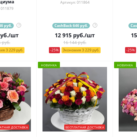
ациума
Артикул: 011864
 011879
6 руб.
?
CashBack 646 руб.
?
Cas
уб.
/шт
12 915
руб.
/шт
15
 руб.
16 144 руб.
ия 3 229 руб.
-25%
Экономия 3 229 руб.
-25%
НОВИНКА
НОВИНКА
АТНАЯ ДОСТАВКА
БЕСПЛАТНАЯ ДОСТАВКА