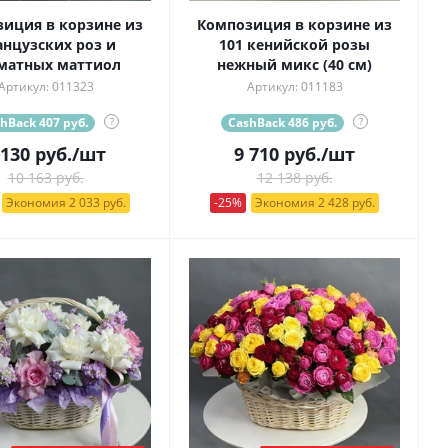
иция в корзине из
Композиция в корзине из
нцузских роз и
101 кенийской розы
матных маттиол
нежный микс (40 см)
Артикул: 011323
Артикул: 011183
hBack 407 руб.
?
CashBack 486 руб.
?
 130
руб.
/шт
9 710
руб.
/шт
10 163 руб.
12 138 руб.
Экономия 2 033 руб.
-25%
Экономия 2 428 руб.