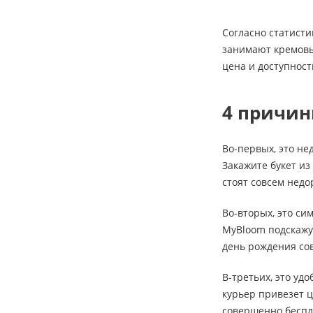
Согласно статисти
занимают кремовые
цена и доступност
4 причин
Во-первых, это не
Закажите букет из
стоят совсем недо
Во-вторых, это си
MyBloom подскажут
день рождения сов
В-третьих, это уд
курьер привезет ц
совершенно беспл