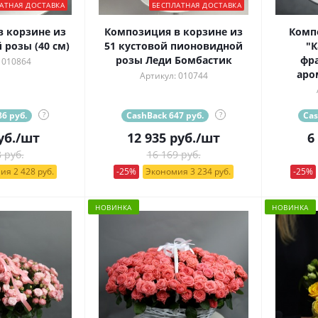
АТНАЯ ДОСТАВКА
БЕСПЛАТНАЯ ДОСТАВКА
 корзине из
Композиция в корзине из
Комп
101 кенийской розы (40 см)
51 кустовой пионовидной
"К
розы Леди Бомбастик
фра
 010864
аро
Артикул: 010744
6 руб.
?
CashBack 647 руб.
?
Cas
уб.
/шт
12 935
руб.
/шт
6
 руб.
16 169 руб.
ия 2 428 руб.
-25%
Экономия 3 234 руб.
-25%
НОВИНКА
НОВИНКА