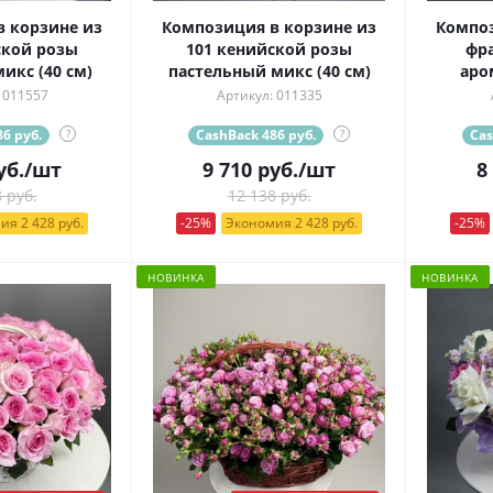
 корзине из
Композиция в корзине из
Композ
ской розы
101 кенийской розы
фра
икс (40 см)
пастельный микс (40 см)
аро
 011557
Артикул: 011335
6 руб.
?
CashBack 486 руб.
?
Cas
уб.
/шт
9 710
руб.
/шт
8
 руб.
12 138 руб.
ия 2 428 руб.
-25%
Экономия 2 428 руб.
-25%
НОВИНКА
НОВИНКА