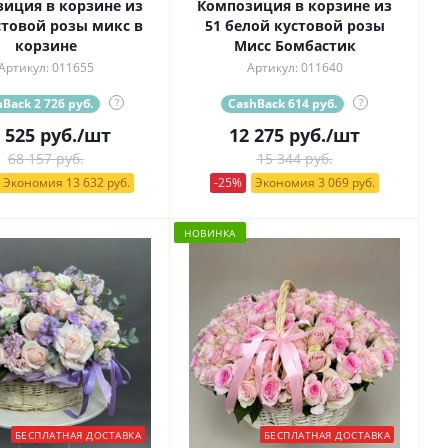
иция в корзине из
Композиция в корзине из
стовой розы микс в
51 белой кустовой розы
корзине
Мисс Бомбастик
Артикул: 011655
Артикул: 011640
Back 2 726 руб.
?
CashBack 614 руб.
?
 525
руб.
/шт
12 275
руб.
/шт
68 157 руб.
15 344 руб.
Экономия 13 632 руб.
-25%
Экономия 3 069 руб.
НОВИНКА
БЕСПЛАТНАЯ ДОСТАВКА
БЕСПЛАТНАЯ ДОСТАВКА