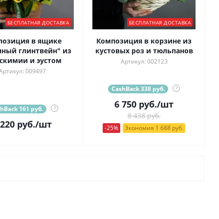
БЕСПЛАТНАЯ ДОСТАВКА
БЕСПЛАТНАЯ ДОСТАВКА
позиция в ящике
Композиция в корзине из
ный глинтвейн" из
кустовых роз и тюльпанов
 скимии и эустом
Артикул: 002123
Артикул: 009497
CashBack 338 руб.
?
6 750
руб.
/шт
hBack 161 руб.
?
8 438 руб.
 220
руб.
/шт
-25%
Экономия 1 688 руб.