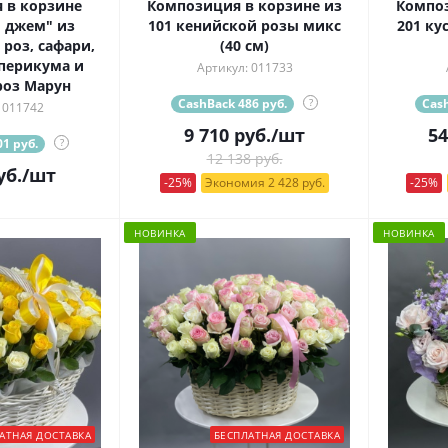
 в корзине
Композиция в корзине из
Композ
 джем" из
101 кенийской розы микс
201 ку
роз, сафари,
(40 см)
иперикума и
Артикул: 011733
роз Марун
CashBack 486 руб.
?
Cash
 011742
9 710
руб.
/шт
54
1 руб.
?
12 138 руб.
уб.
/шт
-25%
Экономия 2 428 руб.
-25%
НОВИНКА
НОВИНКА
АТНАЯ ДОСТАВКА
БЕСПЛАТНАЯ ДОСТАВКА