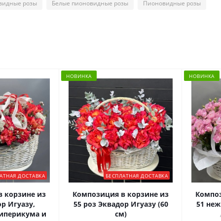
видные розы
Белые пионовидные розы
Пионовидные розы
НОВИНКА
НОВИНКА
АТНАЯ ДОСТАВКА
БЕСПЛАТНАЯ ДОСТАВКА
 корзине из
Композиция в корзине из
Композ
р Игуазу,
55 роз Эквадор Игуазу (60
51 неж
гиперикума и
см)