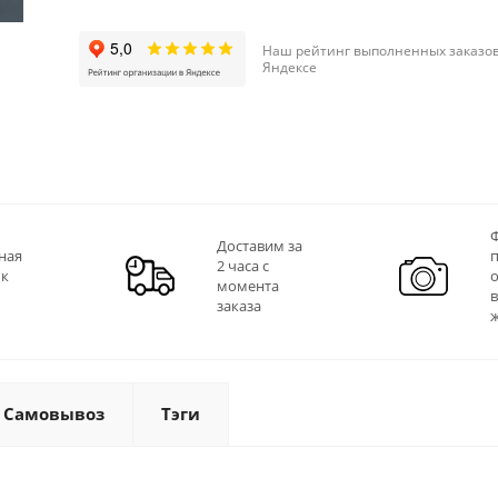
Наш рейтинг выполненных заказов
Яндексе
Ф
Доставим за
ная
2 часа с
 к
момента
заказа
Самовывоз
Тэги