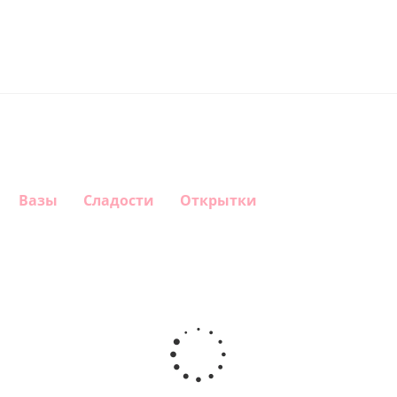
Вазы
Сладости
Открытки
Шар
Шар
Шар
Шар
гелиевый
гелиевый
гелиевый
Звезда - С
цифра 4
цифра 3
цифра 1
днем
(40х102
(40х102
(40х102
рождения
см)
см)
см)
(45 см)