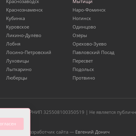
Краснозаводск
Мытищи
Краснознаменск
Наро-Фоминск
Кубинка
Ногинск
Куровское
Одинцово
Ликино-Дулёво
Озёры
Лобня
Орехово-Зуево
Лосино-Петровский
Павловский Посад
Луховицы
Пересвет
Лыткарино
Подольск
Люберцы
Протвино
20 | ОГРН/ОГРНИП 325508100350519 | Не является публич
огласен
Разработчик сайта —
Евгений Донич