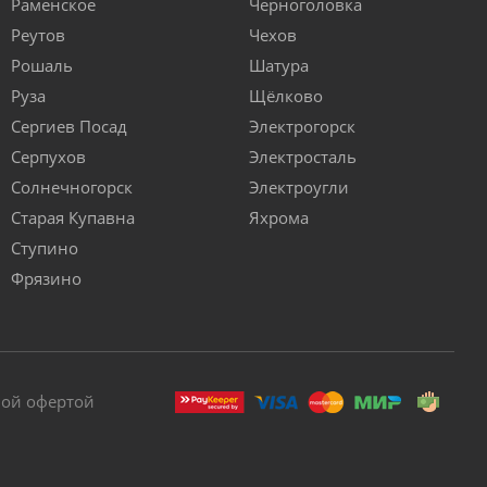
Раменское
Черноголовка
Реутов
Чехов
Рошаль
Шатура
Руза
Щёлково
Сергиев Посад
Электрогорск
Серпухов
Электросталь
Солнечногорск
Электроугли
Старая Купавна
Яхрома
Ступино
Фрязино
ной офертой