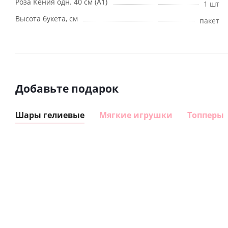
Роза Кения одн. 40 см (А1)
1 шт
Высота букета, см
пакет
Добавьте подарок
Шары гелиевые
Мягкие игрушки
Топперы
Шар
Шар
сердце I
гелиевый
love you
цифра 8
Сердце розовое
(45 см)
(40х102
фольгированный
см)