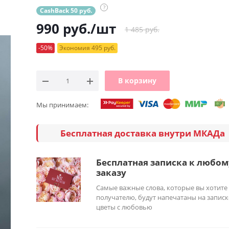
?
CashBack 50 руб.
990
руб.
/шт
1 485 руб.
-50%
Экономия 495 руб.
В корзину
Мы принимаем:
Бесплатная доставка внутри МКАДа
Бесплатная записка к любом
заказу
Самые важные слова, которые вы хотите
получателю, будут напечатаны на записк
цветы с любовью