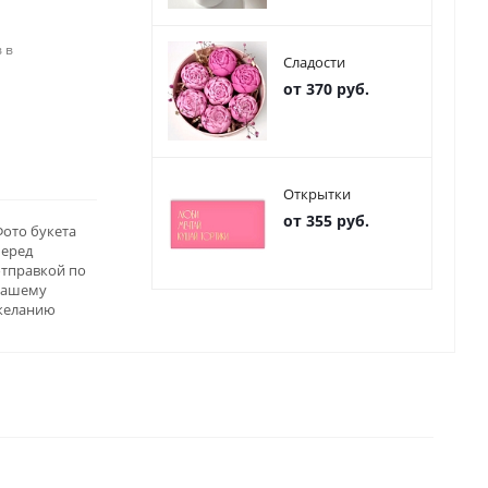
 в
Сладости
от 370 руб.
Открытки
от 355 руб.
ото букета
перед
отправкой по
вашему
желанию