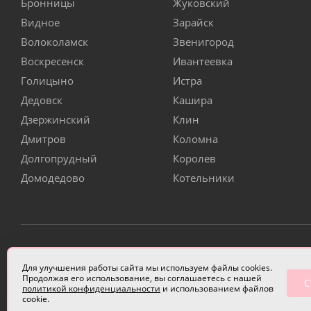
Бронницы
Жуковский
Видное
Зарайск
Волоколамск
Звенигород
Воскресенск
Ивантеевка
Голицыно
Истра
Дедовск
Кашира
Дзержинский
Клин
Дмитров
Коломна
Долгопрудный
Королев
Домодедово
Котельники
ИП Чулкова Анастасия Александровна ИНН 3314058227
Для улучшения работы сайта мы используем файлы cookies.
Продолжая его использование, вы соглашаетесь с нашей
С
политикой конфиденциальности
и использованием файлов
cookie.