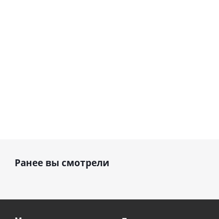
шар с гелием (45
см)
1 330
895
руб.
895
руб.
руб.
Ранее вы смотрели