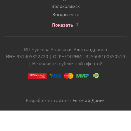
Волоколамск
Воскресенск
Показать
ИП Чулкова Анастасия Александровна
ИНН 331405822720 | ОГРН/ОГРНИП 325508100350519
| Не является публичной офертой
Разработчик сайта —
Евгений Донич