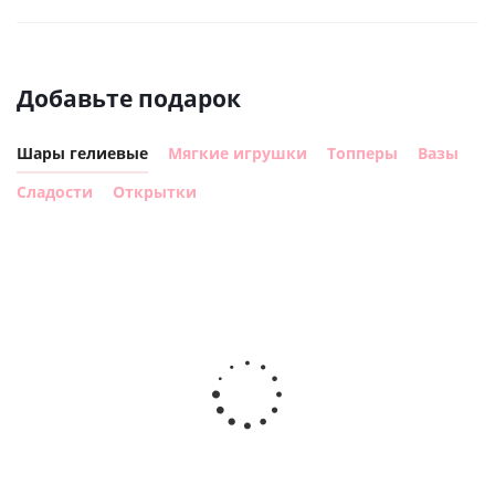
Добавьте подарок
Шары гелиевые
Мягкие игрушки
Топперы
Вазы
Сладости
Открытки
Шар с
Шар круг,
днем
счастливого
рождения,
Сердце розовое
дня
с
фольгированный
рождения
бабочками
шар с гелием (45
(45см)
см)