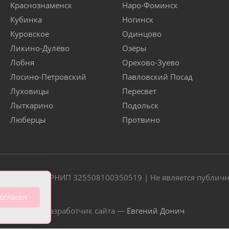
Краснознаменск
Наро-Фоминск
Кубинка
Ногинск
Куровское
Одинцово
Ликино-Дулёво
Озёры
Лобня
Орехово-Зуево
Лосино-Петровский
Павловский Посад
Луховицы
Пересвет
Лыткарино
Подольск
Люберцы
Протвино
20 | ОГРН/ОГРНИП 325508100350519 | Не является публич
огласен
Разработчик сайта —
Евгений Донич