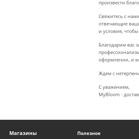
произвести благ
Свяжитесь с нами
отвечающие ваши
и условия, чтоб
Благодарим вас 
профессионализм
оформлении, и м
Ждем с нетерпени
С уважением,
MyBloom - достав
Магазины
Полезное