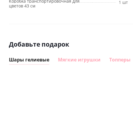
Коробка транспортировочная для
1 шт
цветов 43 см
Добавьте подарок
Шары гелиевые
Мягкие игрушки
Топперы
Шар
Шар
сердце I
гелиевый
love you
цифра 8
Сердце розовое
(45 см)
(40х102
фольгированный
см)
шар с гелием (45