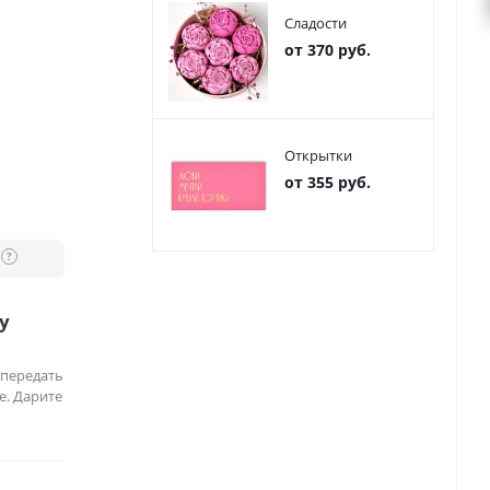
Сладости
от 370 руб.
Открытки
от 355 руб.
?
у
 передать
е. Дарите