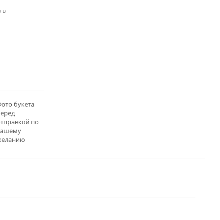
 в
ото букета
перед
отправкой по
вашему
желанию