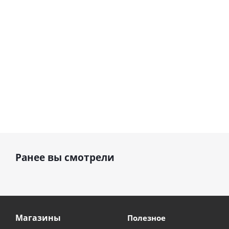
см)
1 330
895
руб.
895
руб.
руб.
Ранее вы смотрели
Магазины
Полезное