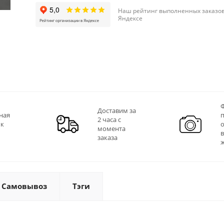
Наш рейтинг выполненных заказов
Яндексе
Ф
Доставим за
ная
2 часа с
 к
момента
заказа
Самовывоз
Тэги