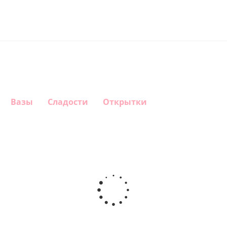
Вазы
Сладости
Открытки
Шар
Шар
Шар
Шар
гелиевый
гелиевый
гелиевый
Звезда - С
цифра 4
цифра 3
цифра 1
днем
(40х102
(40х102
(40х102
рождения
см)
см)
см)
(45 см)