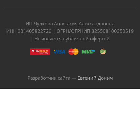
ИП Чулкова Анастасия Александровна
ИНН 331405822720 | ОГРН/ОГРНИП 325508100350519
| Не является публичной офертой
Разработчик сайта —
Евгений Донич