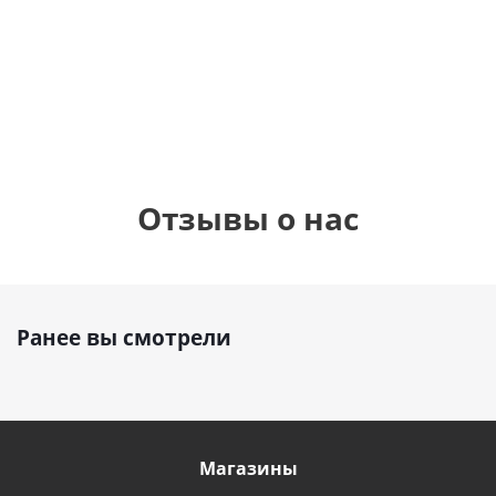
шар с гелием (45
см)
1 330
1 330
руб.
895
руб.
руб.
Отзывы о нас
Ранее вы смотрели
Магазины