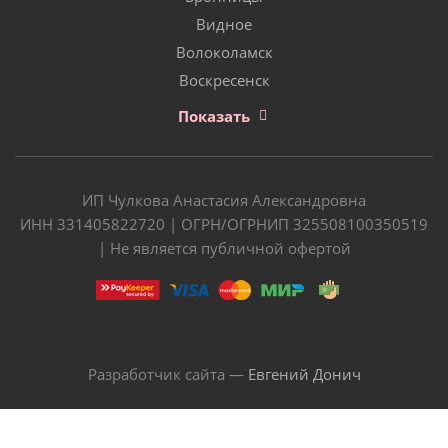
Видное
Волоколамск
Воскресенск
Показать
ИП Чулкова Анастасия Александровна
ИНН 331405822720 | ОГРН/ОГРНИП 325508100350519
| Не является публичной офертой
Разработчик сайта —
Евгений Донич