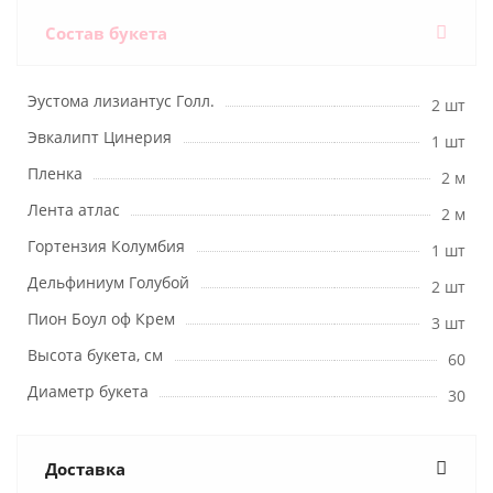
Состав букета
Эустома лизиантус Голл.
2 шт
Эвкалипт Цинерия
1 шт
Пленка
2 м
Лента атлас
2 м
Гортензия Колумбия
1 шт
Дельфиниум Голубой
2 шт
Пион Боул оф Крем
3 шт
Высота букета, см
60
Диаметр букета
30
Доставка