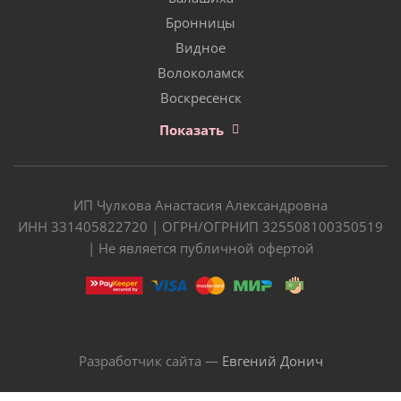
Бронницы
Видное
Волоколамск
Воскресенск
Показать
ИП Чулкова Анастасия Александровна
ИНН 331405822720 | ОГРН/ОГРНИП 325508100350519
| Не является публичной офертой
Разработчик сайта —
Евгений Донич