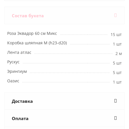
Состав букета
Роза Эквадор 60 см Микс
15 шт
Коробка шляпная M (h23-d20)
1 шт
Лента атлас
2 м
Рускус
5 шт
Эрингиум
5 шт
Оазис
1 шт
Доставка
Оплата