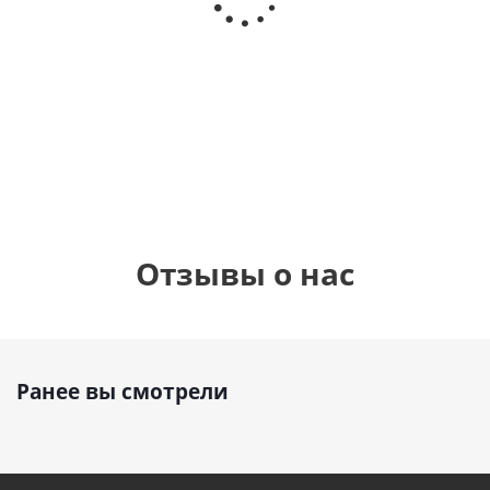
Сердце розовое
(40х102
(40х102
фольгированный
см)
см)
шар с гелием (45
см)
1 330
1 330
руб.
895
руб.
руб.
Отзывы о нас
Ранее вы смотрели