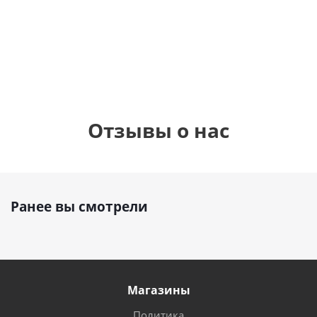
шар с гелием (45
см)
1 330
1 330
руб.
895
руб.
руб.
Отзывы о нас
Ранее вы смотрели
Магазины
Политика