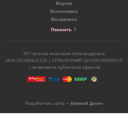
Видное
Волоколамск
Воскресенск
Показать
ИП Чулкова Анастасия Александровна
ИНН 331405822720 | ОГРН/ОГРНИП 325508100350519
| Не является публичной офертой
Разработчик сайта —
Евгений Донич