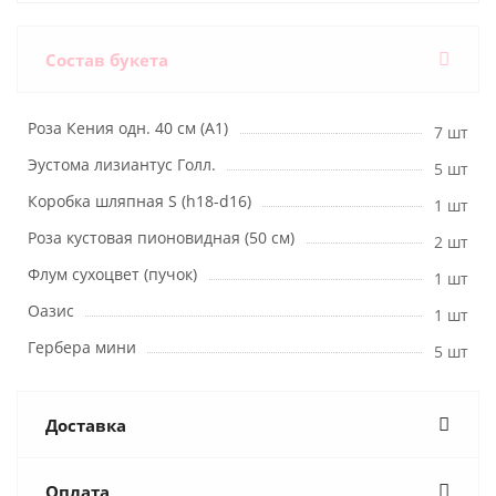
Состав букета
Роза Кения одн. 40 см (А1)
7 шт
Эустома лизиантус Голл.
5 шт
Коробка шляпная S (h18-d16)
1 шт
Роза кустовая пионовидная (50 см)
2 шт
Флум сухоцвет (пучок)
1 шт
Оазис
1 шт
Гербера мини
5 шт
Доставка
Оплата