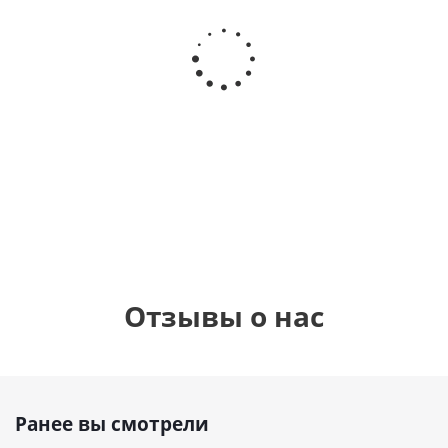
Шар с
Шар круг,
днем
счастливого
рождения,
Сердце розовое
дня
с
фольгированный
рождения
бабочками
шар с гелием (45
(45см)
см)
900
руб.
900
руб.
895
руб.
Отзывы о нас
Ранее вы смотрели