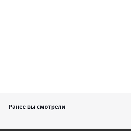
Сердце розовое
(40х102
(40х102
фольгированный
см)
см)
шар с гелием (45
см)
1 330
1 330
руб.
руб.
895
руб.
Ранее вы смотрели