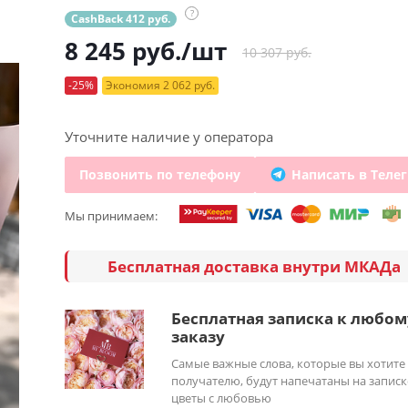
?
CashBack 412 руб.
8 245
руб.
/шт
10 307 руб.
-25%
Экономия 2 062 руб.
Уточните наличие у оператора
Позвонить по телефону
Написать в Теле
Мы принимаем:
Бесплатная доставка внутри МКАДа
Бесплатная записка к любом
заказу
Самые важные слова, которые вы хотите
получателю, будут напечатаны на записк
цветы с любовью