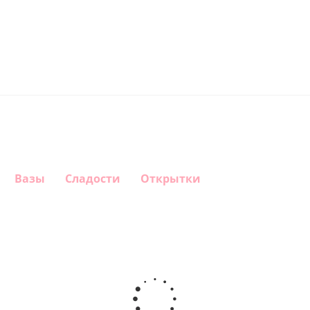
Вазы
Сладости
Открытки
Шар круг
Шар
Шар
Шар
Самая
гелиевый
гелиевый
Звезда - С
самая
цифра 4
цифра 3
днем