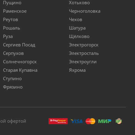
Пущино
Хотьково
Раменское
Черноголовка
Реутов
Чехов
Рошаль
Шатура
Руза
Щёлково
Сергиев Посад
Электрогорск
Серпухов
Электросталь
Солнечногорск
Электроугли
Старая Купавна
Яхрома
Ступино
Фрязино
ной офертой