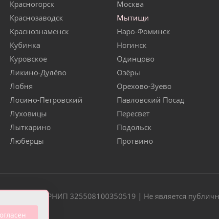
Красногорск
Москва
Краснозаводск
Мытищи
Краснознаменск
Наро-Фоминск
Кубинка
Ногинск
Куровское
Одинцово
Ликино-Дулёво
Озёры
Лобня
Орехово-Зуево
Лосино-Петровский
Павловский Посад
Луховицы
Пересвет
Лыткарино
Подольск
Люберцы
Протвино
20 | ОГРН/ОГРНИП 325508100350519 | Не является публич
огласен