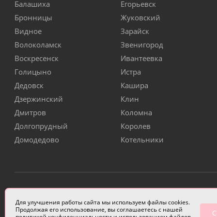
Балашиха
Егорьевск
Бронницы
Жуковский
Видное
Зарайск
Волоколамск
Звенигород
Воскресенск
Ивантеевка
Голицыно
Истра
Дедовск
Кашира
Дзержинский
Клин
Дмитров
Коломна
Долгопрудный
Королев
Домодедово
Котельники
ИП Чулкова Анастасия Александровна ИНН 3314058227
Для улучшения работы сайта мы используем файлы cookies.
Продолжая его использование, вы соглашаетесь с нашей
С
политикой конфиденциальности
и использованием файлов