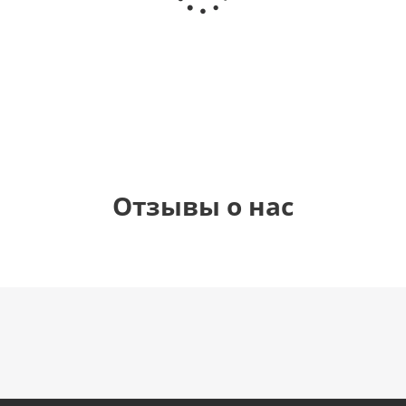
(40х102
(40х102
рождения
см)
см)
(45 см)
900
1 330
1 330
895
руб.
руб.
руб.
руб.
Отзывы о нас