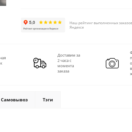
Наш рейтинг выполненных заказов
Яндексе
Ф
Доставим за
ная
2 часа с
 к
момента
заказа
Самовывоз
Тэги