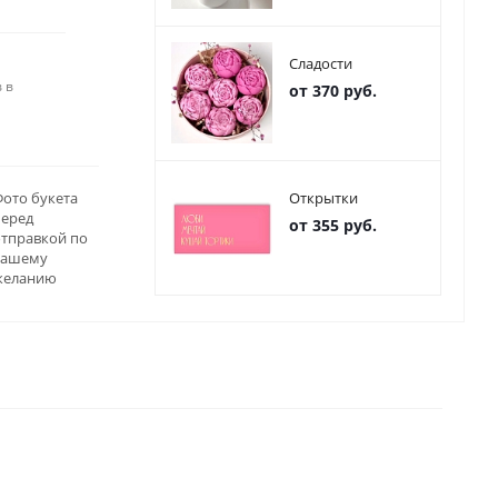
Сладости
 в
от 370 руб.
ото букета
Открытки
перед
от 355 руб.
отправкой по
вашему
желанию