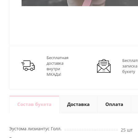
Бесплатная
Бесплат
доставка
записка
внутри
букету
МКАДа!
Состав букета
Доставка
Оплата
Эустома лизиантус Голл.
25 шт