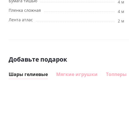
Бумага тишью
4 м
Пленка сложная
4 м
Лента атлас
2 м
Добавьте подарок
Шары гелиевые
Мягкие игрушки
Топперы
Шар
Шар
гелиевый
гелиевый
цифра 8
цифра 1