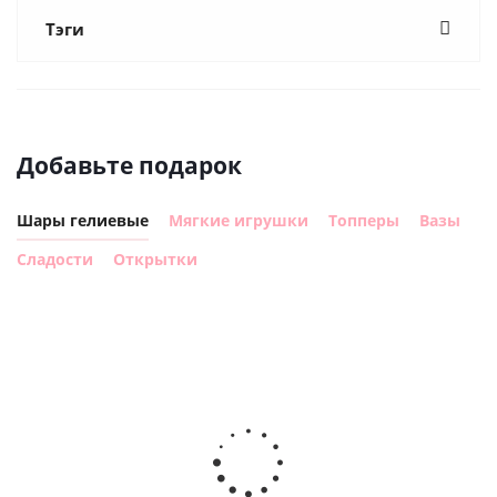
Тэги
Добавьте подарок
Шары гелиевые
Мягкие игрушки
Топперы
Вазы
Сладости
Открытки
Шар с
Шар круг,
днем
счастливого
рождения,
Сердце розовое
дня
с