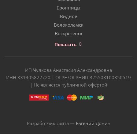
Бронницы
Видное
Волоколамск
Воскресенск
Показать
ИП Чулкова Анастасия Александровна
ИНН 331405822720 | ОГРН/ОГРНИП 325508100350519
| Не является публичной офертой
Разработчик сайта —
Евгений Донич