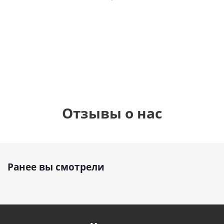
фольгированный
рождения
бабочками
шар с гелием (45
(45см)
см)
900
руб.
900
руб.
895
руб.
Отзывы о нас
Ранее вы смотрели