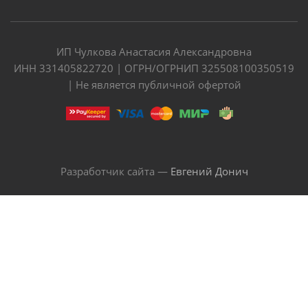
ИП Чулкова Анастасия Александровна
ИНН 331405822720 | ОГРН/ОГРНИП 325508100350519
| Не является публичной офертой
Разработчик сайта —
Евгений Донич